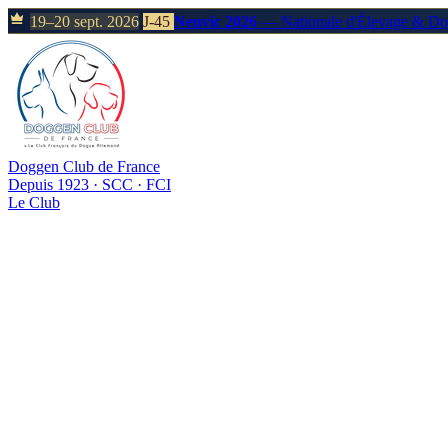
19–20 sept. 2026
J-45
Neuvic 2026
— Nationale d'Élevage & D
Doggen Club de France
Depuis 1923 · SCC · FCI
Le Club