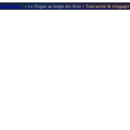
oggen Show
· « Le Dogue au temps des Rois »
Tout savoir & s'engage