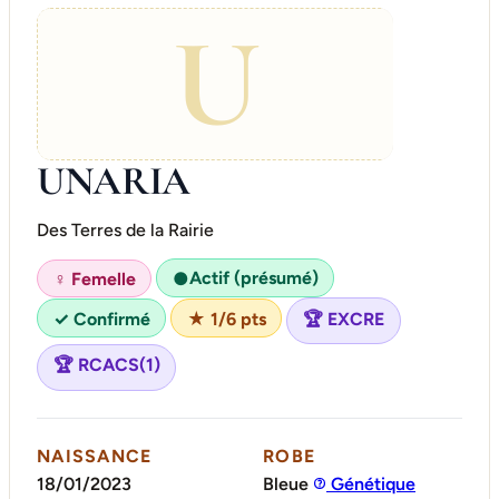
U
UNARIA
Des Terres de la Rairie
Actif (présumé)
♀ Femelle
●
✓ Confirmé
★ 1/6 pts
🏆 EXCRE
🏆 RCACS(1)
NAISSANCE
ROBE
18/01/2023
Bleue
Génétique