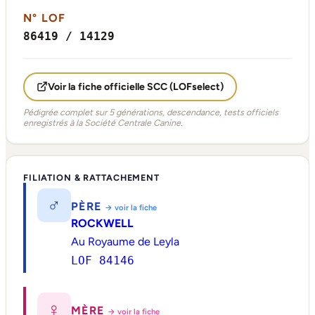
N° LOF
86419 / 14129
Voir la fiche officielle SCC (LOFselect)
Pédigrée complet sur 5 générations, descendance, tests officiels
enregistrés à la Société Centrale Canine.
FILIATION & RATTACHEMENT
♂
PÈRE
→ voir la fiche
ROCKWELL
Au Royaume de Leyla
LOF 84146
♀
MÈRE
→ voir la fiche