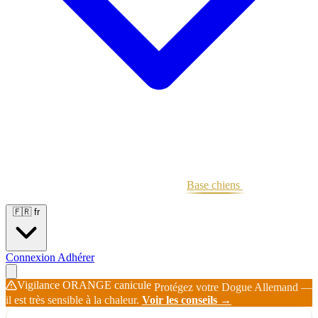
Portées
Étalons
Éleveurs
Base chiens
Boutique
🇫🇷
fr
Connexion
Adhérer
Vigilance ORANGE canicule
Protégez votre Dogue Allemand —
il est très sensible à la chaleur.
Voir les conseils →