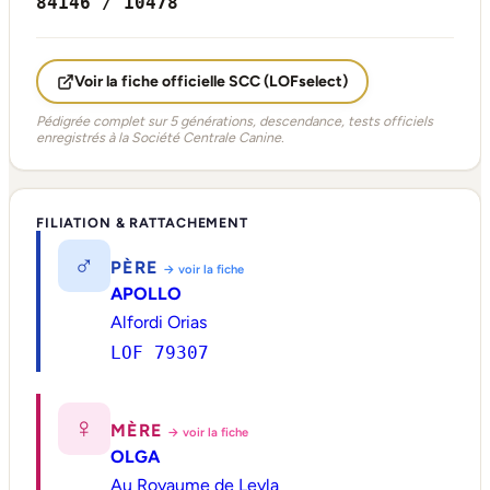
84146 / 10478
Voir la fiche officielle SCC (LOFselect)
Pédigrée complet sur 5 générations, descendance, tests officiels
enregistrés à la Société Centrale Canine.
FILIATION & RATTACHEMENT
♂
PÈRE
→ voir la fiche
APOLLO
Alfordi Orias
LOF 79307
♀
MÈRE
→ voir la fiche
OLGA
Au Royaume de Leyla