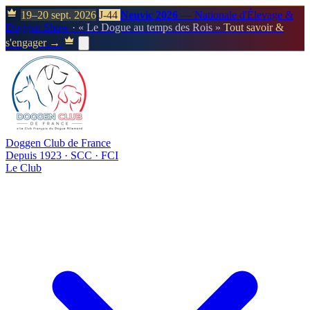
19–20 sept. 2026
J-44
Neuvic 2026
— Nationale d'Élevage &
Doggen Show
· « Le Dogue au temps des Rois »
Tout savoir &
s'engager →
Doggen Club de France
Depuis 1923 · SCC · FCI
Le Club