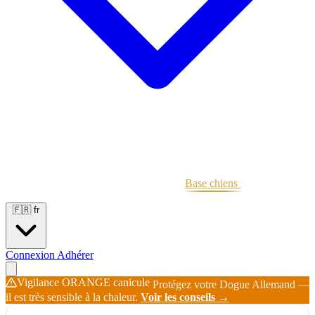
Portées
Étalons
Éleveurs
Base chiens
Boutique
🇫🇷
fr
Connexion
Adhérer
Vigilance ORANGE canicule
Protégez votre Dogue Allemand —
il est très sensible à la chaleur.
Voir les conseils →