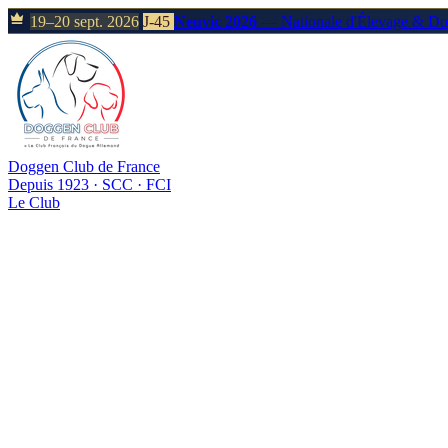
19–20 sept. 2026
J-45
Neuvic 2026
— Nationale d'Élevage & D
Doggen Club de France
Depuis 1923 · SCC · FCI
Le Club