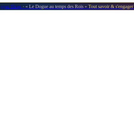
oggen Show
· « Le Dogue au temps des Rois »
Tout savoir & s'engage