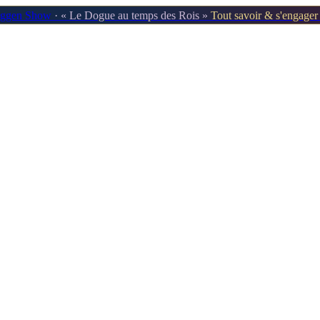
oggen Show
· « Le Dogue au temps des Rois »
Tout savoir & s'engage