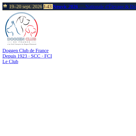
19–20 sept. 2026
J-43
Neuvic 2026
— Nationale d'Élevage & D
Doggen Club de France
Depuis 1923 · SCC · FCI
Le Club