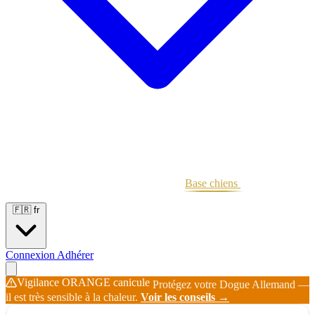
Portées
Étalons
Éleveurs
Base chiens
Boutique
🇫🇷
fr
Connexion
Adhérer
Vigilance ORANGE canicule
Protégez votre Dogue Allemand —
il est très sensible à la chaleur.
Voir les conseils →