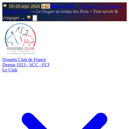
19–20 sept. 2026
J-42
Neuvic 2026
— Nationale d'Élevage &
Doggen Show
· « Le Dogue au temps des Rois »
Tout savoir &
s'engager →
Doggen Club de France
Depuis 1923 · SCC · FCI
Le Club