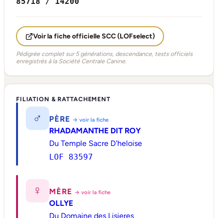
85718 / 14200
Voir la fiche officielle SCC (LOFselect)
Pédigrée complet sur 5 générations, descendance, tests officiels
enregistrés à la Société Centrale Canine.
FILIATION & RATTACHEMENT
♂
PÈRE
→ voir la fiche
RHADAMANTHE DIT ROY
Du Temple Sacre D'heloise
LOF 83597
♀
MÈRE
→ voir la fiche
OLLYE
Du Domaine des Lisieres