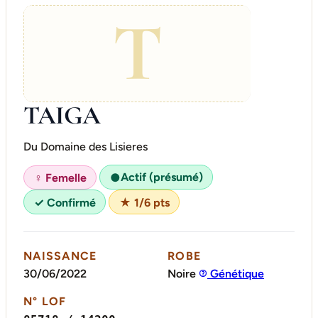
T
TAIGA
Du Domaine des Lisieres
Actif (présumé)
♀ Femelle
●
✓ Confirmé
★ 1/6 pts
NAISSANCE
ROBE
30/06/2022
Noire
Génétique
N° LOF