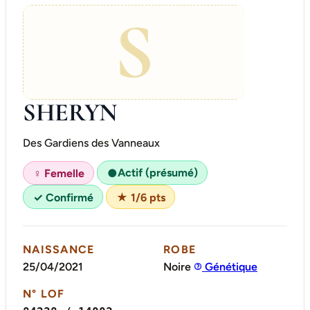
S
SHERYN
Des Gardiens des Vanneaux
Actif (présumé)
♀ Femelle
●
✓ Confirmé
★ 1/6 pts
NAISSANCE
ROBE
25/04/2021
Noire
Génétique
N° LOF