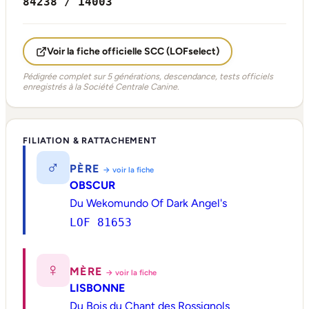
84238 / 14003
Voir la fiche officielle SCC (LOFselect)
Pédigrée complet sur 5 générations, descendance, tests officiels
enregistrés à la Société Centrale Canine.
FILIATION & RATTACHEMENT
♂
PÈRE
→ voir la fiche
OBSCUR
Du Wekomundo Of Dark Angel's
LOF 81653
♀
MÈRE
→ voir la fiche
LISBONNE
Du Bois du Chant des Rossignols