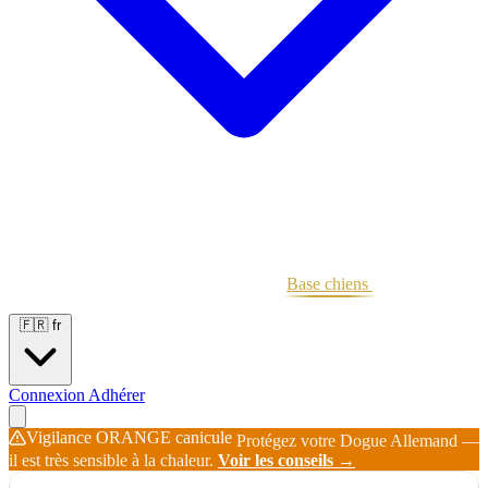
Portées
Étalons
Éleveurs
Base chiens
Boutique
🇫🇷
fr
Connexion
Adhérer
Vigilance ORANGE canicule
Protégez votre Dogue Allemand —
il est très sensible à la chaleur.
Voir les conseils →