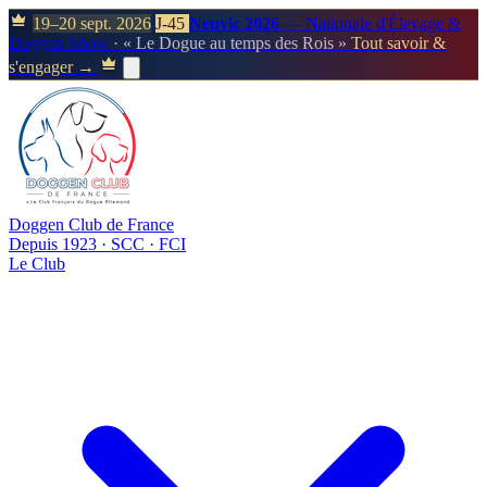
19–20 sept. 2026
J-45
Neuvic 2026
— Nationale d'Élevage &
Doggen Show
· « Le Dogue au temps des Rois »
Tout savoir &
s'engager →
Doggen Club de France
Depuis 1923 · SCC · FCI
Le Club