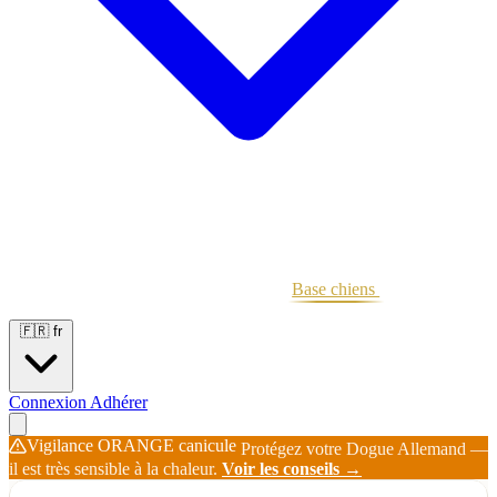
Portées
Étalons
Éleveurs
Base chiens
Boutique
🇫🇷
fr
Connexion
Adhérer
Vigilance ORANGE canicule
Protégez votre Dogue Allemand —
il est très sensible à la chaleur.
Voir les conseils →