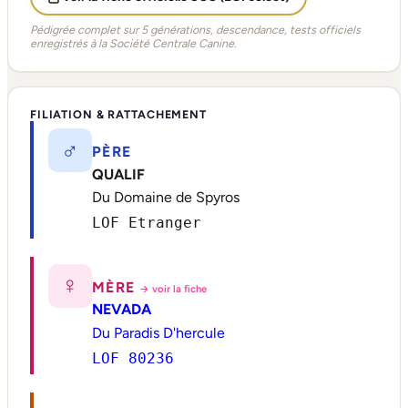
Pédigrée complet sur 5 générations, descendance, tests officiels
enregistrés à la Société Centrale Canine.
FILIATION & RATTACHEMENT
♂
PÈRE
QUALIF
Du Domaine de Spyros
LOF Etranger
♀
MÈRE
→ voir la fiche
NEVADA
Du Paradis D'hercule
LOF 80236