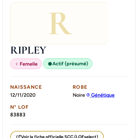
R
RIPLEY
Actif (présumé)
♀ Femelle
●
NAISSANCE
ROBE
12/11/2020
Noire
Génétique
N° LOF
83883
Voir la fiche officielle SCC (LOFselect)