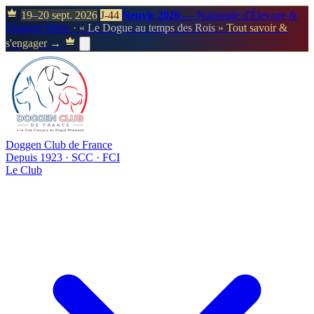
19–20 sept. 2026
J-44
Neuvic 2026
— Nationale d'Élevage &
Doggen Show
· « Le Dogue au temps des Rois »
Tout savoir &
s'engager →
Doggen Club de France
Depuis 1923 · SCC · FCI
Le Club