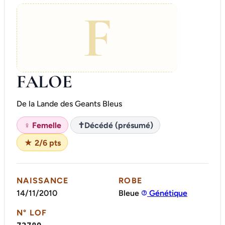
F
FALOE
De la Lande des Geants Bleus
♀ Femelle
✝
Décédé (présumé)
★ 2/6 pts
NAISSANCE
ROBE
14/11/2010
Bleue
Génétique
N° LOF