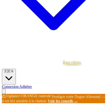
Portées
Étalons
Éleveurs
Base chiens
Boutique
🇫🇷
fr
Connexion
Adhérer
Vigilance ORANGE canicule
Protégez votre Dogue Allemand —
il est très sensible à la chaleur.
Voir les conseils →