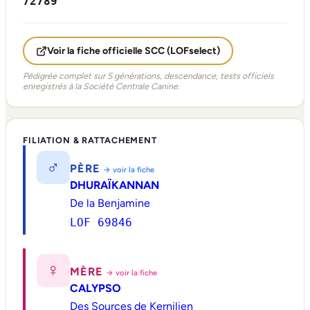
72789
Voir la fiche officielle SCC (LOFselect)
Pédigrée complet sur 5 générations, descendance, tests officiels
enregistrés à la Société Centrale Canine.
FILIATION & RATTACHEMENT
♂
PÈRE
→ voir la fiche
DHURAÏKANNAN
De la Benjamine
LOF 69846
♀
MÈRE
→ voir la fiche
CALYPSO
Des Sources de Kernilien