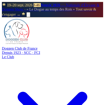
19–20 sept. 2026
J-46
Neuvic 2026
— Nationale d'Élevage &
Doggen Show
· « Le Dogue au temps des Rois »
Tout savoir &
s'engager →
Doggen Club de France
Depuis 1923 · SCC · FCI
Le Club