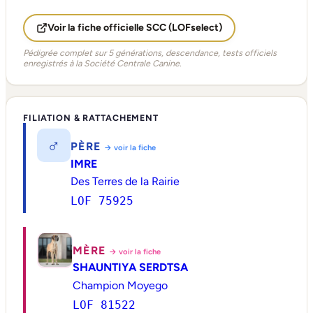
Voir la fiche officielle SCC (LOFselect)
Pédigrée complet sur 5 générations, descendance, tests officiels
enregistrés à la Société Centrale Canine.
FILIATION & RATTACHEMENT
♂
PÈRE
→ voir la fiche
IMRE
Des Terres de la Rairie
LOF 75925
MÈRE
→ voir la fiche
SHAUNTIYA SERDTSA
Champion Moyego
LOF 81522