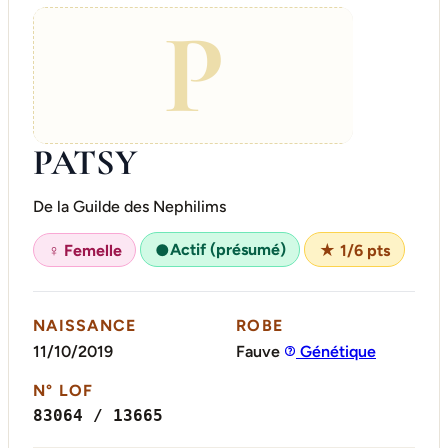
P
PATSY
De la Guilde des Nephilims
Actif (présumé)
♀ Femelle
●
★ 1/6 pts
NAISSANCE
ROBE
11/10/2019
Fauve
Génétique
N° LOF
83064 / 13665