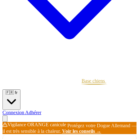
Portées
Étalons
Éleveurs
Base chiens
Boutique
🇫🇷
fr
Connexion
Adhérer
Vigilance ORANGE canicule
Protégez votre Dogue Allemand —
il est très sensible à la chaleur.
Voir les conseils →