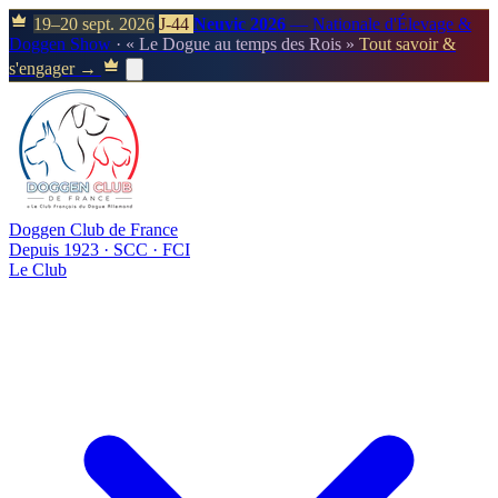
19–20 sept. 2026
J-44
Neuvic 2026
— Nationale d'Élevage &
Doggen Show
· « Le Dogue au temps des Rois »
Tout savoir &
s'engager →
Doggen Club de France
Depuis 1923 · SCC · FCI
Le Club