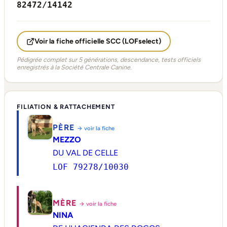
82472/14142
Voir la fiche officielle SCC (LOFselect)
Pédigrée complet sur 5 générations, descendance, tests officiels
enregistrés à la Société Centrale Canine.
FILIATION & RATTACHEMENT
PÈRE
→ voir la fiche
MEZZO
DU VAL DE CELLE
LOF 79278/10030
MÈRE
→ voir la fiche
NINA