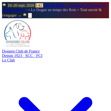
19–20 sept. 2026
J-42
Neuvic 2026
— Nationale d'Élevage &
Doggen Show
· « Le Dogue au temps des Rois »
Tout savoir &
s'engager →
Doggen Club de France
Depuis 1923 · SCC · FCI
Le Club