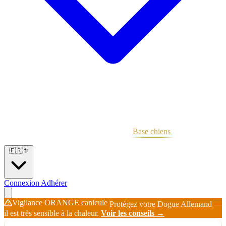
Portées
Étalons
Éleveurs
Base chiens
Boutique
🇫🇷
fr
Connexion
Adhérer
Vigilance ORANGE canicule
Protégez votre Dogue Allemand —
il est très sensible à la chaleur.
Voir les conseils →