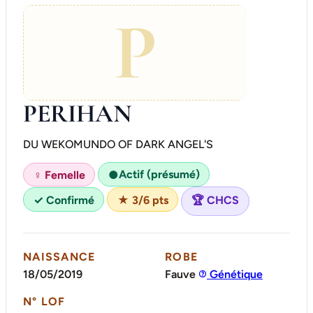
P
PERIHAN
DU WEKOMUNDO OF DARK ANGEL'S
Actif (présumé)
♀ Femelle
●
✓ Confirmé
★ 3/6 pts
🏆 CHCS
NAISSANCE
ROBE
18/05/2019
Fauve
Génétique
N° LOF