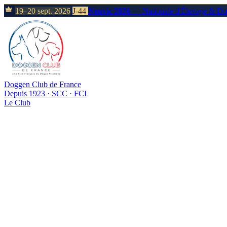
19–20 sept. 2026
J-44
Neuvic 2026
— Nationale d'Élevage & D
Doggen Club de France
Depuis 1923 · SCC · FCI
Le Club