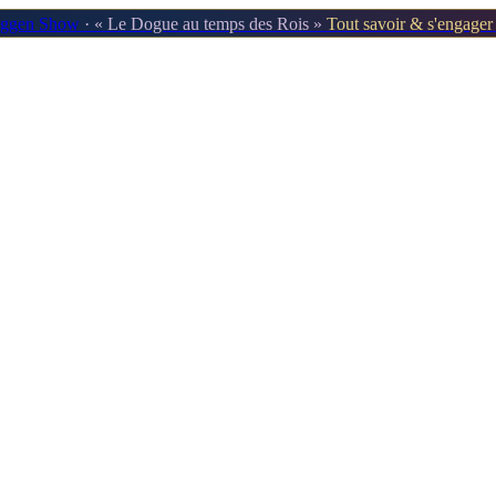
oggen Show
· « Le Dogue au temps des Rois »
Tout savoir & s'engage