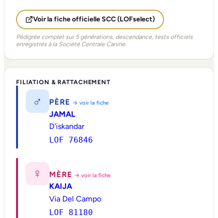
Voir la fiche officielle SCC (LOFselect)
Pédigrée complet sur 5 générations, descendance, tests officiels
enregistrés à la Société Centrale Canine.
FILIATION & RATTACHEMENT
♂
PÈRE
→ voir la fiche
JAMAL
D'iskandar
LOF 76846
♀
MÈRE
→ voir la fiche
KAIJA
Via Del Campo
LOF 81180