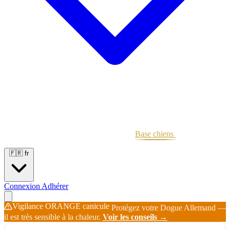
Portées
Étalons
Éleveurs
Base chiens
Boutique
🇫🇷
fr
Connexion
Adhérer
Vigilance ORANGE canicule
Protégez votre Dogue Allemand —
il est très sensible à la chaleur.
Voir les conseils →