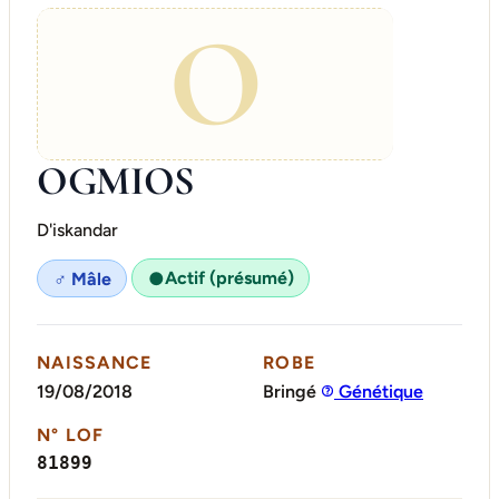
O
OGMIOS
D'iskandar
Actif (présumé)
♂ Mâle
●
NAISSANCE
ROBE
19/08/2018
Bringé
Génétique
N° LOF
81899