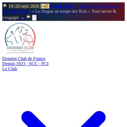
19–20 sept. 2026
J-45
Neuvic 2026
— Nationale d'Élevage &
Doggen Show
· « Le Dogue au temps des Rois »
Tout savoir &
s'engager →
Doggen Club de France
Depuis 1923 · SCC · FCI
Le Club