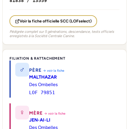
81838 / 13559
Voir la fiche officielle SCC (LOFselect)
Pédigrée complet sur 5 générations, descendance, tests officiels
enregistrés à la Société Centrale Canine.
FILIATION & RATTACHEMENT
♂
PÈRE
→ voir la fiche
MALTHAZAR
Des Ombelles
LOF 79851
♀
MÈRE
→ voir la fiche
JEN-AI-LI
Des Ombelles