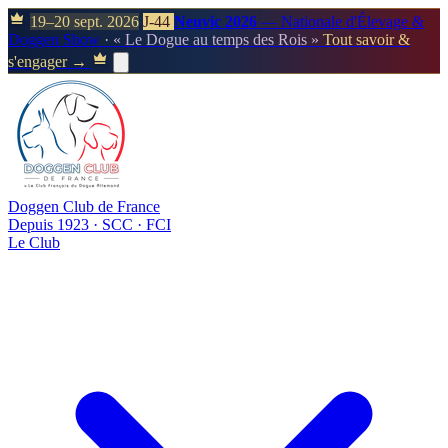
19–20 sept. 2026
J-44
Neuvic 2026
— Nationale d'Élevage &
Doggen Show
· « Le Dogue au temps des Rois »
Tout savoir &
s'engager →
Doggen Club de France
Depuis 1923 · SCC · FCI
Le Club