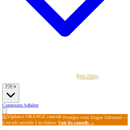
Portées
Étalons
Éleveurs
Base chiens
Boutique
🇫🇷
fr
Connexion
Adhérer
Vigilance ORANGE canicule
Protégez votre Dogue Allemand —
il est très sensible à la chaleur.
Voir les conseils →