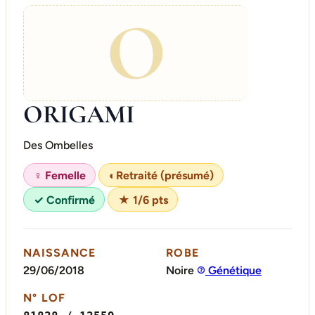
O
ORIGAMI
Des Ombelles
♀ Femelle
◐
Retraité (présumé)
✓ Confirmé
★ 1/6 pts
NAISSANCE
ROBE
29/06/2018
Noire
Génétique
N° LOF