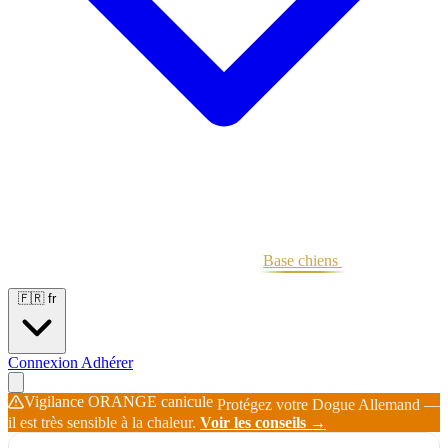
Portées
Étalons
Éleveurs
Base chiens
Boutique
🇫🇷
fr
Connexion
Adhérer
Vigilance ORANGE canicule
Protégez votre Dogue Allemand —
il est très sensible à la chaleur.
Voir les conseils →