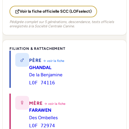
Voir la fiche officielle SCC (LOFselect)
Pédigrée complet sur 5 générations, descendance, tests officiels
enregistrés à la Société Centrale Canine.
FILIATION & RATTACHEMENT
♂
PÈRE
→ voir la fiche
GHANDAL
De la Benjamine
LOF 74116
♀
MÈRE
→ voir la fiche
FARAWEN
Des Ombelles
LOF 72974