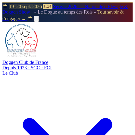
19–20 sept. 2026
J-43
Neuvic 2026
— Nationale d'Élevage &
Doggen Show
· « Le Dogue au temps des Rois »
Tout savoir &
s'engager →
Doggen Club de France
Depuis 1923 · SCC · FCI
Le Club