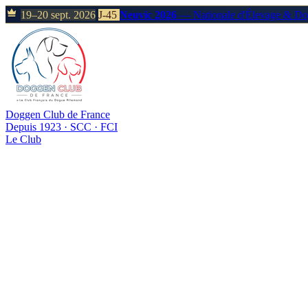
19–20 sept. 2026
J-45
Neuvic 2026
— Nationale d'Élevage & D
Doggen Club de France
Depuis 1923 · SCC · FCI
Le Club