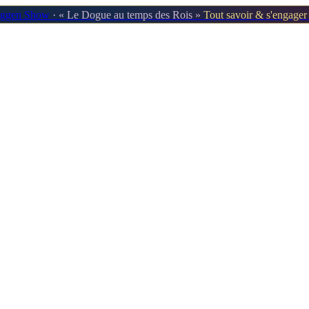
oggen Show
· « Le Dogue au temps des Rois »
Tout savoir & s'engage