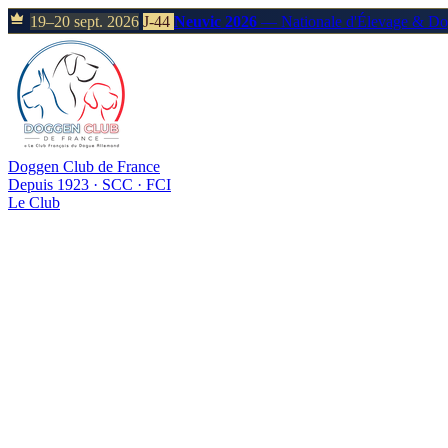
19–20 sept. 2026
J-44
Neuvic 2026
— Nationale d'Élevage & D
Doggen Club de France
Depuis 1923 · SCC · FCI
Le Club