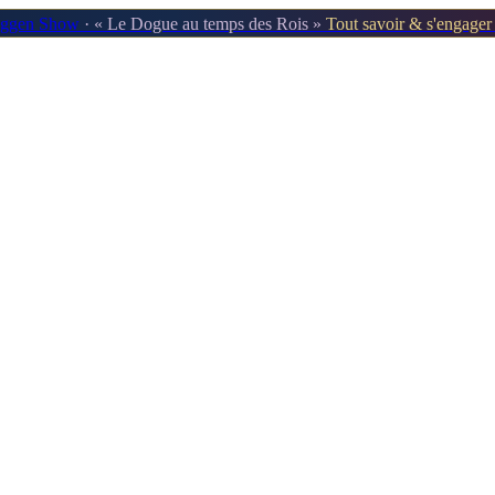
oggen Show
· « Le Dogue au temps des Rois »
Tout savoir & s'engage