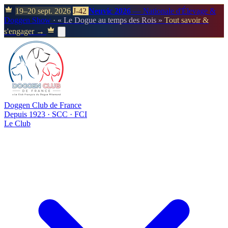
19–20 sept. 2026
J-42
Neuvic 2026
— Nationale d'Élevage &
Doggen Show
· « Le Dogue au temps des Rois »
Tout savoir &
s'engager →
Doggen Club de France
Depuis 1923 · SCC · FCI
Le Club