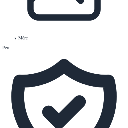
♀ Mère
Père