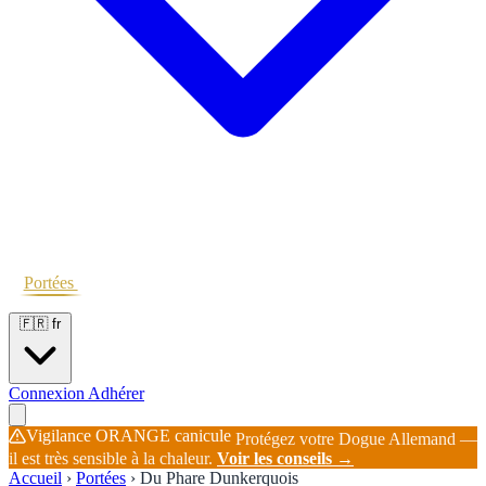
Portées
Étalons
Éleveurs
Base chiens
Boutique
🇫🇷
fr
Connexion
Adhérer
Vigilance ORANGE canicule
Protégez votre Dogue Allemand —
il est très sensible à la chaleur.
Voir les conseils →
Accueil
›
Portées
›
Du Phare Dunkerquois