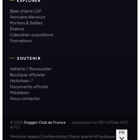
EXPLORER
Base chiens LOF
Annuaire éleveurs
Portées & Saillies
Étalons
Calendrier expositions
Formations
SOUTENIR
Adhérer / Renouveler
Boutique officielle
HelloAsso
Documents officiels
Médiation
Nous contacter
© 2026
Doggen Club de France
·
Association loi 1901 affiliée SCC
& FCI
FR
Mentions légales
·
Confidentialité
·
Charte qualité
·
API publique
·