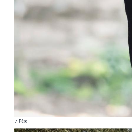
♂ Père