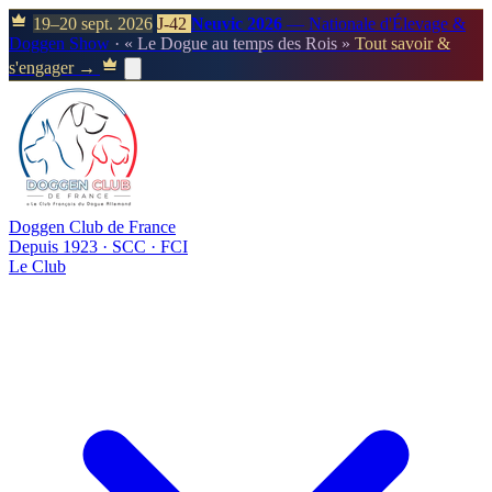
19–20 sept. 2026
J-42
Neuvic 2026
— Nationale d'Élevage &
Doggen Show
· « Le Dogue au temps des Rois »
Tout savoir &
s'engager →
Doggen Club de France
Depuis 1923 · SCC · FCI
Le Club