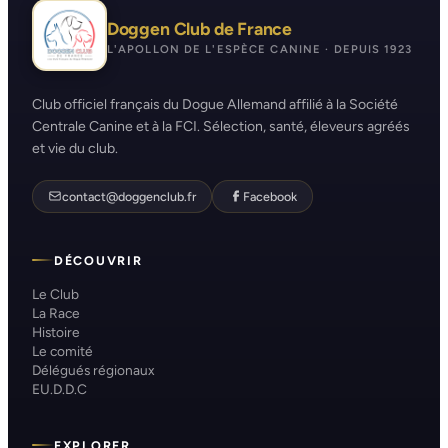
Doggen Club de France
L'APOLLON DE L'ESPÈCE CANINE · DEPUIS 1923
Club officiel français du Dogue Allemand affilié à la Société
Centrale Canine et à la FCI. Sélection, santé, éleveurs agréés
et vie du club.
contact@doggenclub.fr
Facebook
DÉCOUVRIR
Le Club
La Race
Histoire
Le comité
Délégués régionaux
EU.D.D.C
EXPLORER