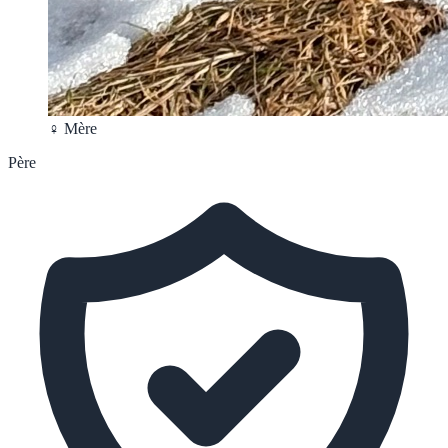
♀ Mère
Père