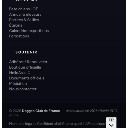
Base chiens LOF
Annuaire éleveurs
Portées & Saillies
Étalons
Calendrier expositions
Formations
SOUTENIR
Adhérer / Renouveler
Boutique officielle
HelloAsso
Documents officiels
Médiation
Nous contacter
© 2026
Doggen Club de France
·
Association loi 1901 affiliée SCC
& FCI
FR
Mentions légales
·
Confidentialité
·
Charte qualité
·
API publique
·