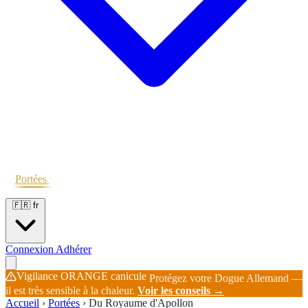
Portées
Étalons
Éleveurs
Base chiens
Boutique
🇫🇷
fr
Connexion
Adhérer
Vigilance ORANGE canicule
Protégez votre Dogue Allemand —
il est très sensible à la chaleur.
Voir les conseils →
Accueil
›
Portées
›
Du Royaume d'Apollon