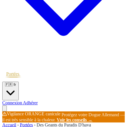
Portées
Étalons
Éleveurs
Base chiens
Boutique
🇫🇷
fr
Connexion
Adhérer
Vigilance ORANGE canicule
Protégez votre Dogue Allemand —
il est très sensible à la chaleur.
Voir les conseils →
Accueil
›
Portées
›
Des Geants du Paradis D'hava