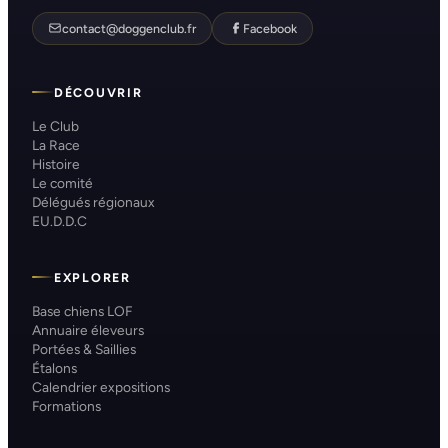
contact@doggenclub.fr
Facebook
DÉCOUVRIR
Le Club
La Race
Histoire
Le comité
Délégués régionaux
EU.D.D.C
EXPLORER
Base chiens LOF
Annuaire éleveurs
Portées & Saillies
Étalons
Calendrier expositions
Formations