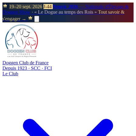
19–20 sept. 2026
J-44
Neuvic 2026
— Nationale d'Élevage &
Doggen Show
· « Le Dogue au temps des Rois »
Tout savoir &
s'engager →
Doggen Club de France
Depuis 1923 · SCC · FCI
Le Club