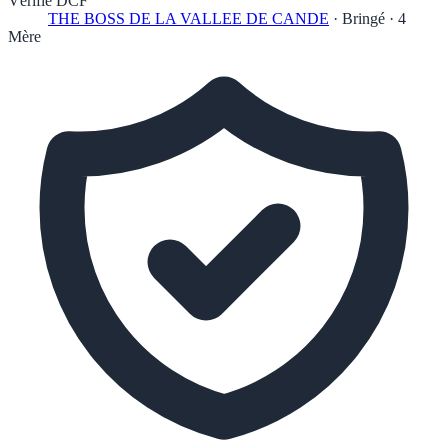
Vérifié DCF
THE BOSS DE LA VALLEE DE CANDE
·
Bringé
·
4
Mère