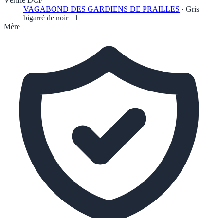
Vérifié DCF
VAGABOND DES GARDIENS DE PRAILLES
·
Gris
bigarré de noir
·
1
Mère