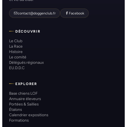
contact@doggenclub.fr
Facebook
DÉCOUVRIR
Le Club
La Race
Histoire
Le comité
Délégués régionaux
EU.D.D.C
EXPLORER
Base chiens LOF
Annuaire éleveurs
Portées & Saillies
Étalons
Calendrier expositions
Formations