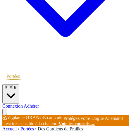
Portées
Étalons
Éleveurs
Base chiens
Boutique
🇫🇷
fr
Connexion
Adhérer
Vigilance ORANGE canicule
Protégez votre Dogue Allemand —
il est très sensible à la chaleur.
Voir les conseils →
Accueil
›
Portées
›
Des Gardiens de Prailles