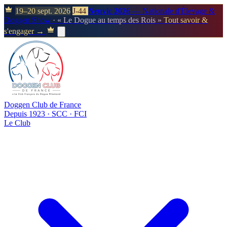
19–20 sept. 2026
J-44
Neuvic 2026
— Nationale d'Élevage &
Doggen Show
· « Le Dogue au temps des Rois »
Tout savoir &
s'engager →
Doggen Club de France
Depuis 1923 · SCC · FCI
Le Club