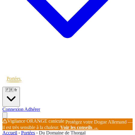
Portées
Étalons
Éleveurs
Base chiens
Boutique
🇫🇷
fr
Connexion
Adhérer
Vigilance ORANGE canicule
Protégez votre Dogue Allemand —
il est très sensible à la chaleur.
Voir les conseils →
Accueil
›
Portées
›
Du Domaine de Thorgal