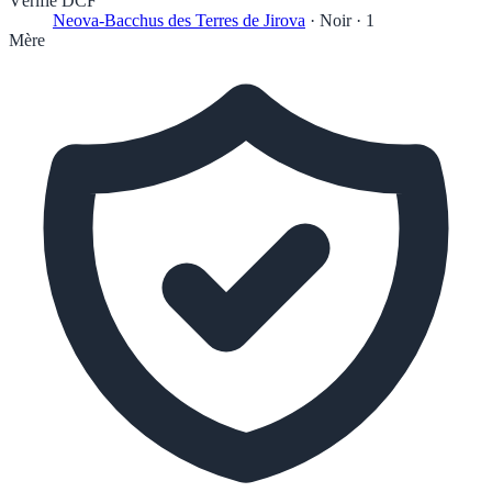
Vérifié DCF
Neova-Bacchus des Terres de Jirova
·
Noir
·
1
Mère