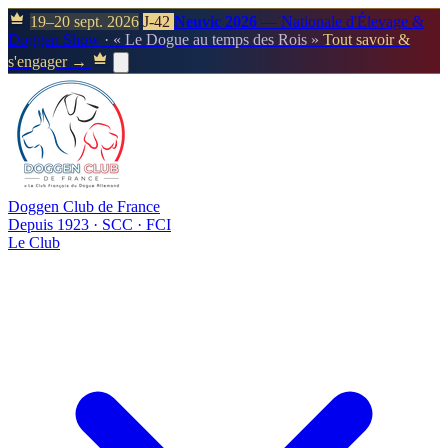
19–20 sept. 2026
J-42
Neuvic 2026
— Nationale d'Élevage &
Doggen Show
· « Le Dogue au temps des Rois »
Tout savoir &
s'engager →
Doggen Club de France
Depuis 1923 · SCC · FCI
Le Club