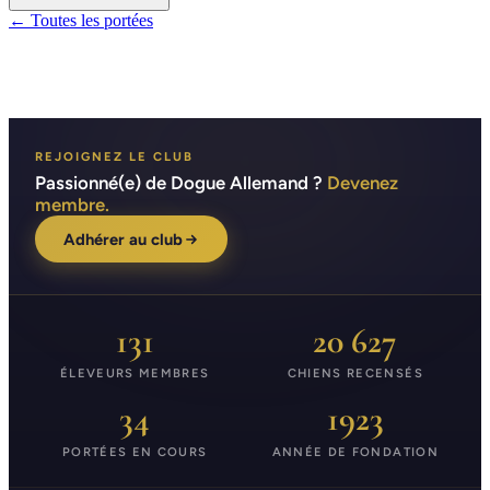
← Toutes les portées
REJOIGNEZ LE CLUB
Passionné(e) de Dogue Allemand ?
Devenez
membre.
Adhérer au club
131
20 627
ÉLEVEURS MEMBRES
CHIENS RECENSÉS
34
1923
PORTÉES EN COURS
ANNÉE DE FONDATION