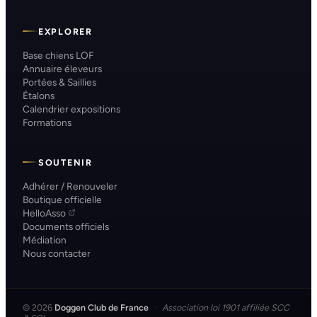
EXPLORER
Base chiens LOF
Annuaire éleveurs
Portées & Saillies
Étalons
Calendrier expositions
Formations
SOUTENIR
Adhérer / Renouveler
Boutique officielle
HelloAsso
Documents officiels
Médiation
Nous contacter
© 2026
Doggen Club de France
·
Association loi 1901 affiliée SCC