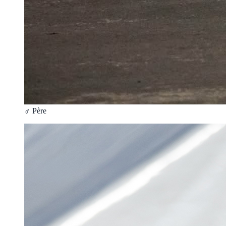
♂ Père