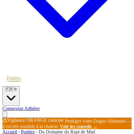
Portées
Étalons
Éleveurs
Base chiens
Boutique
🇫🇷
fr
Connexion
Adhérer
Vigilance ORANGE canicule
Protégez votre Dogue Allemand —
il est très sensible à la chaleur.
Voir les conseils →
Accueil
›
Portées
›
Du Domaine du Rupt de Mad