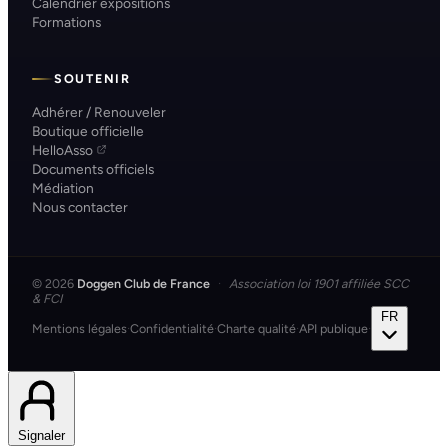
Calendrier expositions
Formations
SOUTENIR
Adhérer / Renouveler
Boutique officielle
HelloAsso
Documents officiels
Médiation
Nous contacter
© 2026
Doggen Club de France
·
Association loi 1901 affiliée SCC
& FCI
FR
Mentions légales
·
Confidentialité
·
Charte qualité
·
API publique
·
Signaler