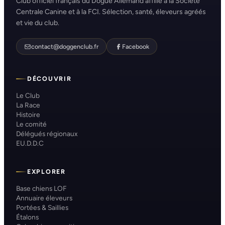
Club officiel français du Dogue Allemand affilié à la Société
Centrale Canine et à la FCI. Sélection, santé, éleveurs agréés
et vie du club.
contact@doggenclub.fr
Facebook
DÉCOUVRIR
Le Club
La Race
Histoire
Le comité
Délégués régionaux
EU.D.D.C
EXPLORER
Base chiens LOF
Annuaire éleveurs
Portées & Saillies
Étalons