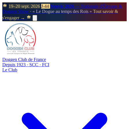
19–20 sept. 2026
J-44
Neuvic 2026
— Nationale d'Élevage &
Doggen Show
· « Le Dogue au temps des Rois »
Tout savoir &
s'engager →
Doggen Club de France
Depuis 1923 · SCC · FCI
Le Club