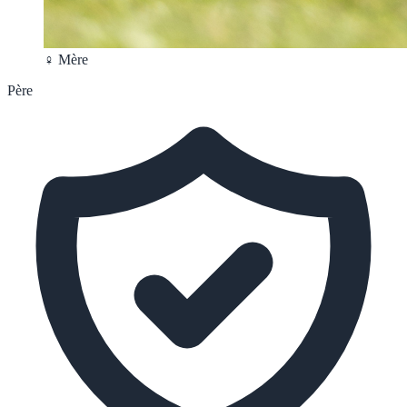
♀ Mère
Père