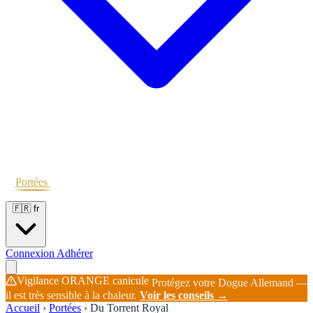
Portées
Étalons
Éleveurs
Base chiens
Boutique
🇫🇷
fr
Connexion
Adhérer
Vigilance ORANGE canicule
Protégez votre Dogue Allemand —
il est très sensible à la chaleur.
Voir les conseils →
Accueil
›
Portées
›
Du Torrent Royal