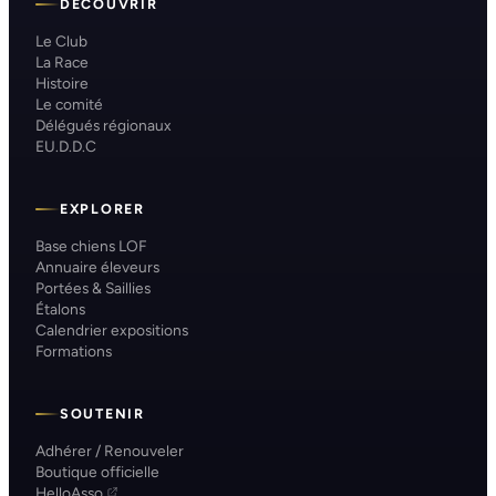
DÉCOUVRIR
Le Club
La Race
Histoire
Le comité
Délégués régionaux
EU.D.D.C
EXPLORER
Base chiens LOF
Annuaire éleveurs
Portées & Saillies
Étalons
Calendrier expositions
Formations
SOUTENIR
Adhérer / Renouveler
Boutique officielle
HelloAsso