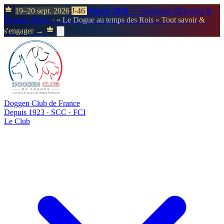
19–20 sept. 2026
J-46
Neuvic 2026
— Nationale d'Élevage &
Doggen Show
· « Le Dogue au temps des Rois »
Tout savoir &
s'engager →
Doggen Club de France
Depuis 1923 · SCC · FCI
Le Club