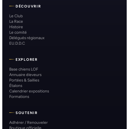
DÉCOUVRIR
Le Club
La Race
Histoire
Le comité
Délégués régionaux
EU.D.D.C
EXPLORER
Base chiens LOF
Annuaire éleveurs
Portées & Saillies
Étalons
Calendrier expositions
Formations
SOUTENIR
Adhérer / Renouveler
Boutique officielle