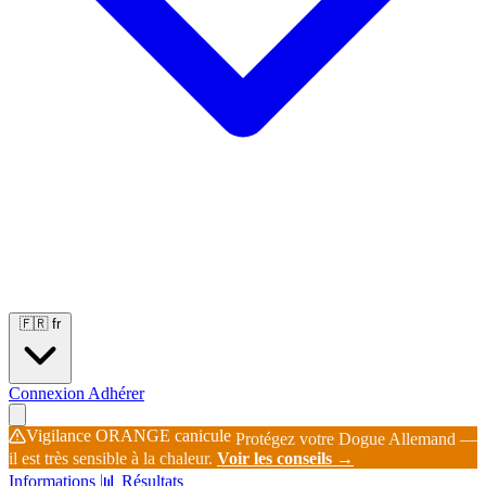
Portées
Étalons
Éleveurs
Base chiens
Boutique
🇫🇷
fr
Connexion
Adhérer
Vigilance ORANGE canicule
Protégez votre Dogue Allemand —
il est très sensible à la chaleur.
Voir les conseils →
Informations
📊 Résultats