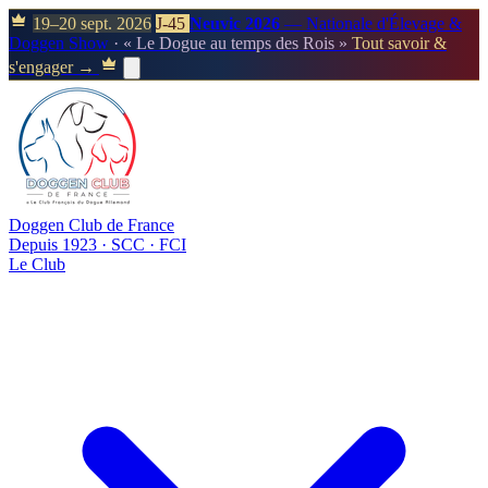
19–20 sept. 2026
J-45
Neuvic 2026
— Nationale d'Élevage &
Doggen Show
· « Le Dogue au temps des Rois »
Tout savoir &
s'engager →
Doggen Club de France
Depuis 1923 · SCC · FCI
Le Club