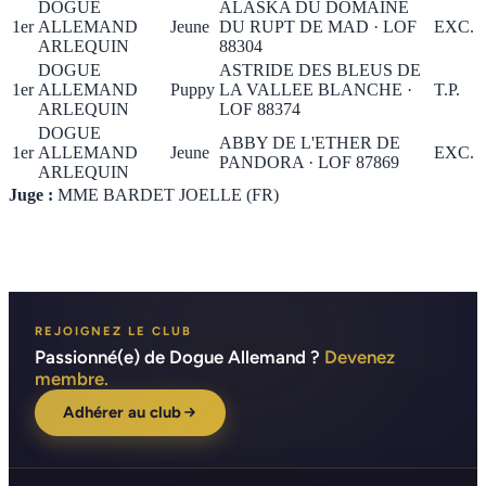
DOGUE
ALASKA DU DOMAINE
1er
ALLEMAND
Jeune
DU RUPT DE MAD · LOF
EXC.
ARLEQUIN
88304
DOGUE
ASTRIDE DES BLEUS DE
1er
ALLEMAND
Puppy
LA VALLEE BLANCHE ·
T.P.
ARLEQUIN
LOF 88374
DOGUE
ABBY DE L'ETHER DE
1er
ALLEMAND
Jeune
EXC.
PANDORA · LOF 87869
ARLEQUIN
Juge :
MME BARDET JOELLE (FR)
REJOIGNEZ LE CLUB
Passionné(e) de Dogue Allemand ?
Devenez
membre.
Adhérer au club