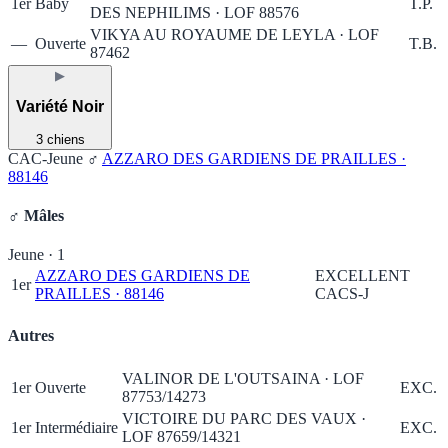
1er
Baby
T.P.
DES NEPHILIMS · LOF 88576
VIKYA AU ROYAUME DE LEYLA · LOF
—
Ouverte
T.B.
87462
▶
Variété Noir
3 chiens
CAC-Jeune ♂
AZZARO DES GARDIENS DE PRAILLES ·
88146
♂ Mâles
Jeune · 1
AZZARO DES GARDIENS DE
EXCELLENT
1er
PRAILLES · 88146
CACS-J
Autres
VALINOR DE L'OUTSAINA · LOF
1er
Ouverte
EXC.
87753/14273
VICTOIRE DU PARC DES VAUX ·
1er
Intermédiaire
EXC.
LOF 87659/14321