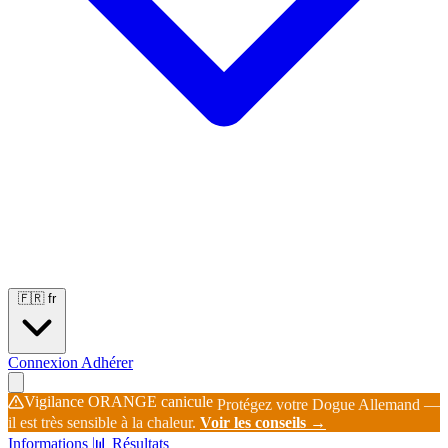
Portées
Étalons
Éleveurs
Base chiens
Boutique
🇫🇷
fr
Connexion
Adhérer
Vigilance ORANGE canicule
Protégez votre Dogue Allemand —
il est très sensible à la chaleur.
Voir les conseils →
Informations
📊 Résultats