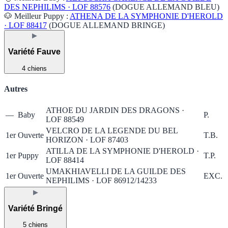
DES NEPHILIMS · LOF 88576
(DOGUE ALLEMAND BLEU)
🐶 Meilleur Puppy :
ATHENA DE LA SYMPHONIE D'HEROLD
· LOF 88417
(DOGUE ALLEMAND BRINGE)
▶
Variété Fauve
4 chiens
Autres
ATHOE DU JARDIN DES DRAGONS ·
—
Baby
P.
LOF 88549
VELCRO DE LA LEGENDE DU BEL
1er
Ouverte
T.B.
HORIZON · LOF 87403
ATILLA DE LA SYMPHONIE D'HEROLD ·
1er
Puppy
T.P.
LOF 88414
UMAKHIAVELLI DE LA GUILDE DES
1er
Ouverte
EXC.
NEPHILIMS · LOF 86912/14233
▶
Variété Bringé
5 chiens