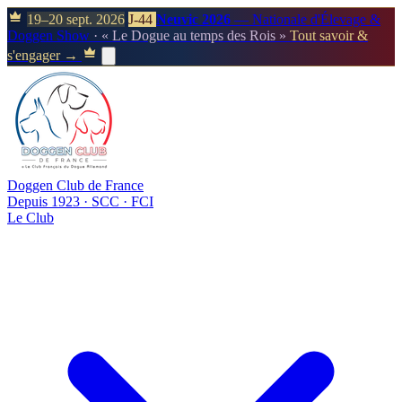
19–20 sept. 2026
J-44
Neuvic 2026
— Nationale d'Élevage &
Doggen Show
· « Le Dogue au temps des Rois »
Tout savoir &
s'engager →
Doggen Club de France
Depuis 1923 · SCC · FCI
Le Club