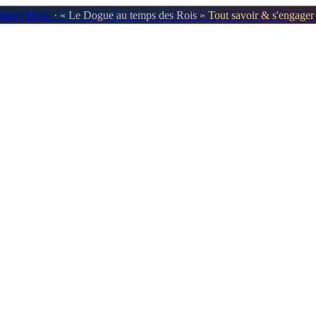
oggen Show
· « Le Dogue au temps des Rois »
Tout savoir & s'engage