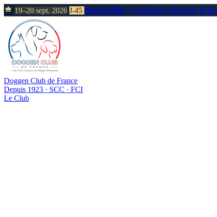
19–20 sept. 2026
J-45
Neuvic 2026
— Nationale d'Élevage & D
Doggen Club de France
Depuis 1923 · SCC · FCI
Le Club