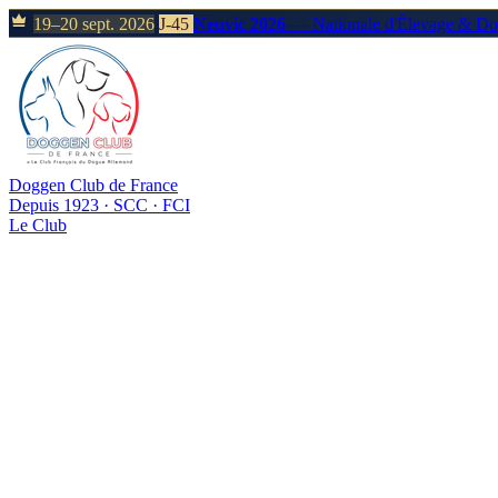
19–20 sept. 2026
J-45
Neuvic 2026
— Nationale d'Élevage & D
Doggen Club de France
Depuis 1923 · SCC · FCI
Le Club