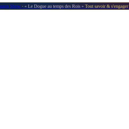
oggen Show
· « Le Dogue au temps des Rois »
Tout savoir & s'engage