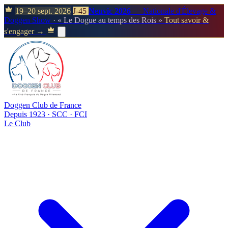
19–20 sept. 2026
J-45
Neuvic 2026
— Nationale d'Élevage &
Doggen Show
· « Le Dogue au temps des Rois »
Tout savoir &
s'engager →
Doggen Club de France
Depuis 1923 · SCC · FCI
Le Club