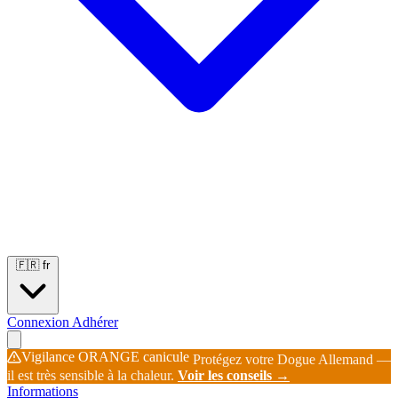
Portées
Étalons
Éleveurs
Base chiens
Boutique
🇫🇷
fr
Connexion
Adhérer
Vigilance ORANGE canicule
Protégez votre Dogue Allemand —
il est très sensible à la chaleur.
Voir les conseils →
Informations