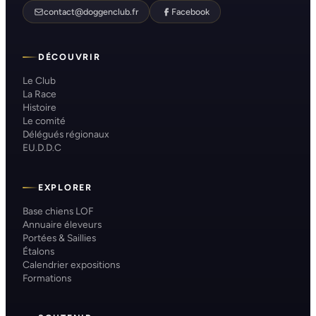
contact@doggenclub.fr
Facebook
DÉCOUVRIR
Le Club
La Race
Histoire
Le comité
Délégués régionaux
EU.D.D.C
EXPLORER
Base chiens LOF
Annuaire éleveurs
Portées & Saillies
Étalons
Calendrier expositions
Formations