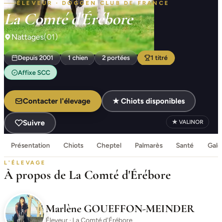
ÉLEVEUR · DOGGEN CLUB DE FRANCE
La Comté d'Érébore
Nattages
(01)
Depuis 2001
1 chien
2 portées
1 titré
Affixe SCC
Contacter l'élevage
★ Chiots disponibles
Suivre
★ VALINOR
Présentation
Chiots
Cheptel
Palmarès
Santé
Gale
L'ÉLEVAGE
À propos de La Comté d'Érébore
Marlène GOUEFFON-MEINDER
Éleveur · La Comté d'Érébore