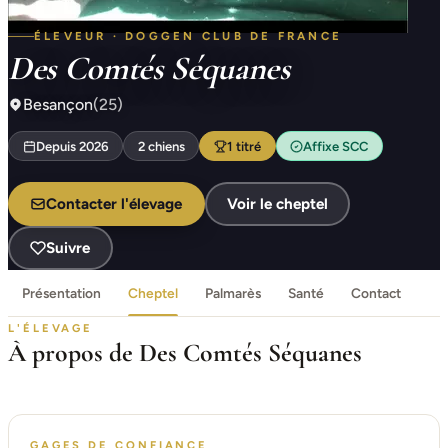
ÉLEVEUR · DOGGEN CLUB DE FRANCE
Des Comtés Séquanes
Besançon
(25)
Depuis 2026
2 chiens
1 titré
Affixe SCC
Contacter l'élevage
Voir le cheptel
Suivre
Présentation
Cheptel
Palmarès
Santé
Contact
L'ÉLEVAGE
À propos de Des Comtés Séquanes
GAGES DE CONFIANCE