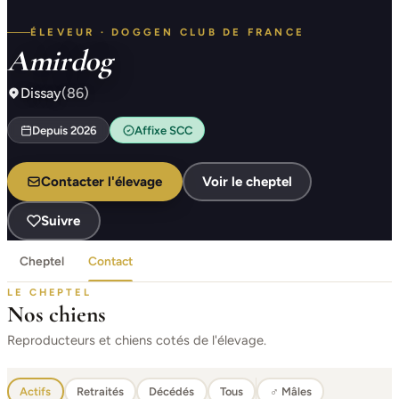
ÉLEVEUR · DOGGEN CLUB DE FRANCE
Amirdog
Dissay
(86)
Depuis 2026
Affixe SCC
Contacter l'élevage
Voir le cheptel
Suivre
Cheptel
Contact
LE CHEPTEL
Nos chiens
Reproducteurs et chiens cotés de l'élevage.
Actifs
Retraités
Décédés
Tous
♂ Mâles