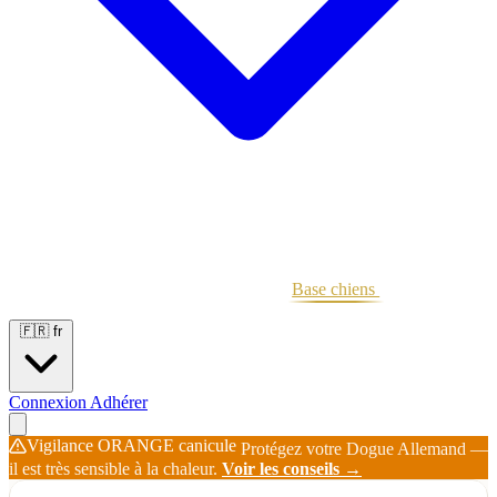
Portées
Étalons
Éleveurs
Base chiens
Boutique
🇫🇷
fr
Connexion
Adhérer
Vigilance ORANGE canicule
Protégez votre Dogue Allemand —
il est très sensible à la chaleur.
Voir les conseils →