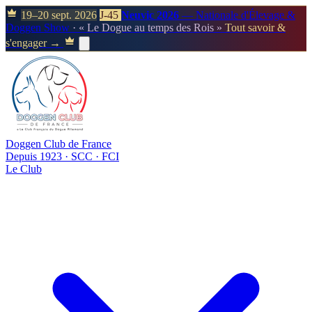
19–20 sept. 2026
J-45
Neuvic 2026
— Nationale d'Élevage &
Doggen Show
· « Le Dogue au temps des Rois »
Tout savoir &
s'engager →
Doggen Club de France
Depuis 1923 · SCC · FCI
Le Club