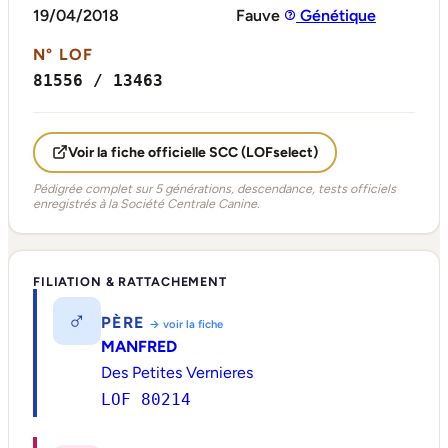
19/04/2018
Fauve
Génétique
N° LOF
81556 / 13463
Voir la fiche officielle SCC (LOFselect)
Pédigrée complet sur 5 générations, descendance, tests officiels
enregistrés à la Société Centrale Canine.
FILIATION & RATTACHEMENT
♂
PÈRE
→ voir la fiche
MANFRED
Des Petites Vernieres
LOF 80214