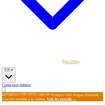
Portées
Étalons
Éleveurs
Base chiens
Boutique
🇫🇷
fr
Connexion
Adhérer
Vigilance ORANGE canicule
Protégez votre Dogue Allemand —
il est très sensible à la chaleur.
Voir les conseils →