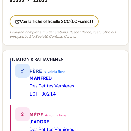
81555 / 13612
Voir la fiche officielle SCC (LOFselect)
Pédigrée complet sur 5 générations, descendance, tests officiels
enregistrés à la Société Centrale Canine.
FILIATION & RATTACHEMENT
♂
PÈRE
→ voir la fiche
MANFRED
Des Petites Vernieres
LOF 80214
♀
MÈRE
→ voir la fiche
J'ADORE
Des Petites Vernieres