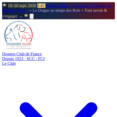
19–20 sept. 2026
J-45
Neuvic 2026
— Nationale d'Élevage &
Doggen Show
· « Le Dogue au temps des Rois »
Tout savoir &
s'engager →
Doggen Club de France
Depuis 1923 · SCC · FCI
Le Club