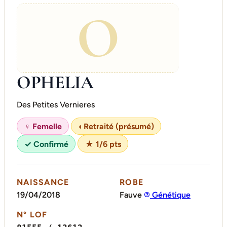
O
OPHELIA
Des Petites Vernieres
♀ Femelle
◐
Retraité (présumé)
✓ Confirmé
★ 1/6 pts
NAISSANCE
ROBE
19/04/2018
Fauve
Génétique
N° LOF