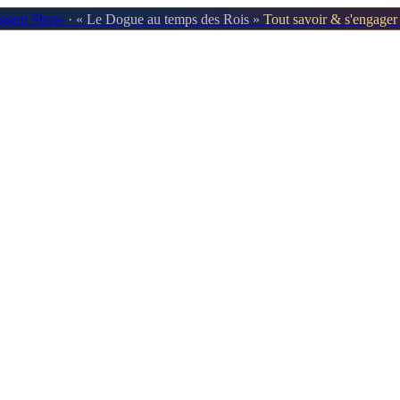
oggen Show
· « Le Dogue au temps des Rois »
Tout savoir & s'engage