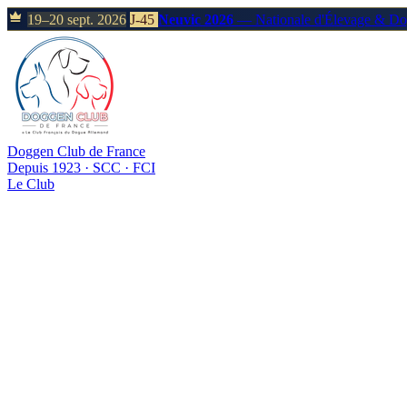
19–20 sept. 2026
J-45
Neuvic 2026
— Nationale d'Élevage & D
Doggen Club de France
Depuis 1923 · SCC · FCI
Le Club