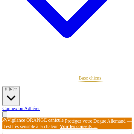
Portées
Étalons
Éleveurs
Base chiens
Boutique
🇫🇷
fr
Connexion
Adhérer
Vigilance ORANGE canicule
Protégez votre Dogue Allemand —
il est très sensible à la chaleur.
Voir les conseils →