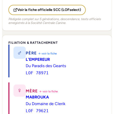
Voir la fiche officielle SCC (LOFselect)
Pédigrée complet sur 5 générations, descendance, tests officiels
enregistrés à la Société Centrale Canine.
FILIATION & RATTACHEMENT
♂
PÈRE
→ voir la fiche
L'EMPEREUR
Du Paradis des Geants
LOF 78971
♀
MÈRE
→ voir la fiche
MABROUKA
Du Domaine de Clerik
LOF 79621