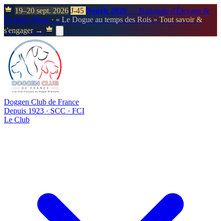
19–20 sept. 2026
J-45
Neuvic 2026
— Nationale d'Élevage &
Doggen Show
· « Le Dogue au temps des Rois »
Tout savoir &
s'engager →
Doggen Club de France
Depuis 1923 · SCC · FCI
Le Club