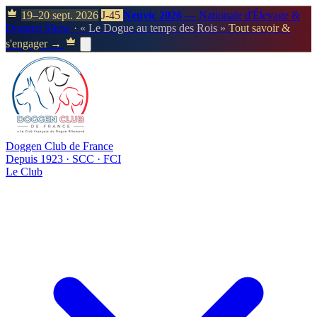
19–20 sept. 2026
J-45
Neuvic 2026
— Nationale d'Élevage &
Doggen Show
· « Le Dogue au temps des Rois »
Tout savoir &
s'engager →
Doggen Club de France
Depuis 1923 · SCC · FCI
Le Club