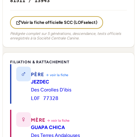
81511 / 13943
Voir la fiche officielle SCC (LOFselect)
Pédigrée complet sur 5 générations, descendance, tests officiels
enregistrés à la Société Centrale Canine.
FILIATION & RATTACHEMENT
♂
PÈRE
→ voir la fiche
JEZDEC
Des Corolles D'ibis
LOF 77328
♀
MÈRE
→ voir la fiche
GUAPA CHICA
Des Terres Andalouses