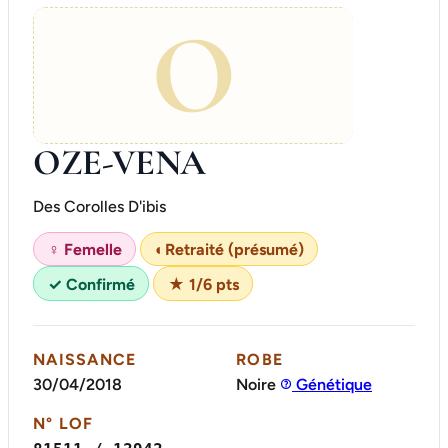
O
OZE-VENA
Des Corolles D'ibis
♀ Femelle
◐
Retraité (présumé)
✓ Confirmé
★ 1/6 pts
NAISSANCE
ROBE
30/04/2018
Noire
Génétique
N° LOF