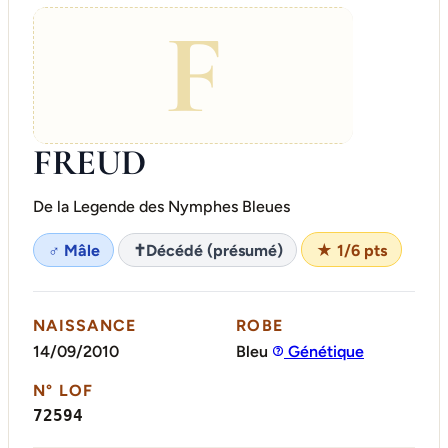
F
FREUD
De la Legende des Nymphes Bleues
♂ Mâle
✝
Décédé (présumé)
★ 1/6 pts
NAISSANCE
ROBE
14/09/2010
Bleu
Génétique
N° LOF
72594