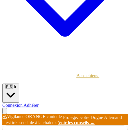
Portées
Étalons
Éleveurs
Base chiens
Boutique
🇫🇷
fr
Connexion
Adhérer
Vigilance ORANGE canicule
Protégez votre Dogue Allemand —
il est très sensible à la chaleur.
Voir les conseils →