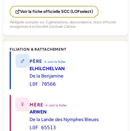
Voir la fiche officielle SCC (LOFselect)
Pédigrée complet sur 5 générations, descendance, tests officiels
enregistrés à la Société Centrale Canine.
FILIATION & RATTACHEMENT
♂
PÈRE
→ voir la fiche
ELHILCHELVAN
De la Benjamine
LOF 70566
♀
MÈRE
→ voir la fiche
ARWEN
De la Lande des Nymphes Bleues
LOF 65513