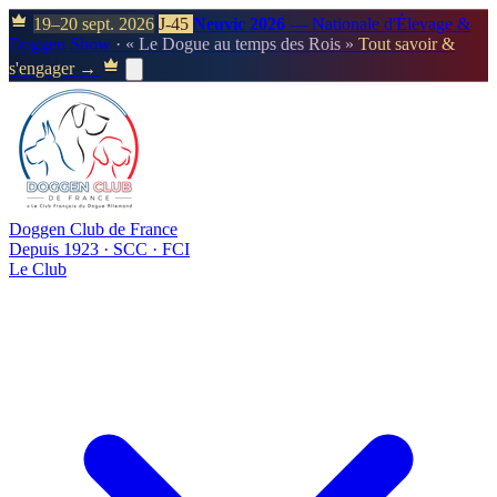
19–20 sept. 2026
J-45
Neuvic 2026
— Nationale d'Élevage &
Doggen Show
· « Le Dogue au temps des Rois »
Tout savoir &
s'engager →
Doggen Club de France
Depuis 1923 · SCC · FCI
Le Club