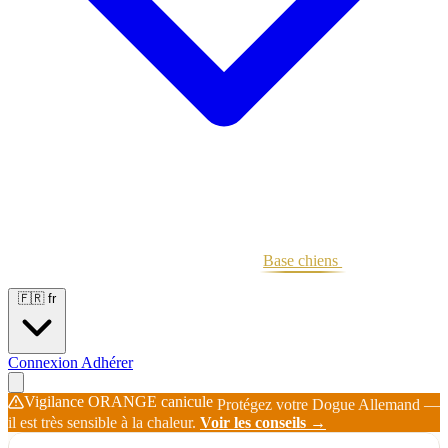
Portées
Étalons
Éleveurs
Base chiens
Boutique
🇫🇷
fr
Connexion
Adhérer
Vigilance ORANGE canicule
Protégez votre Dogue Allemand —
il est très sensible à la chaleur.
Voir les conseils →