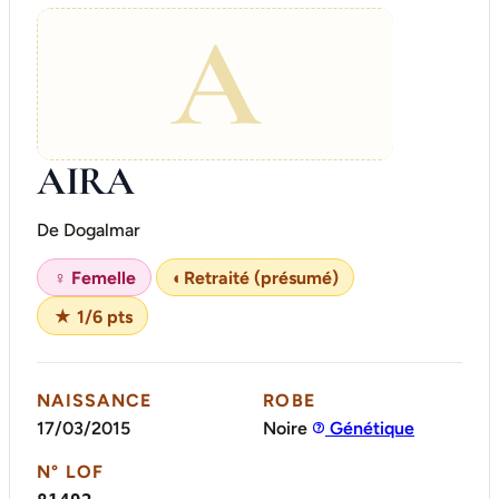
A
AIRA
De Dogalmar
♀ Femelle
◐
Retraité (présumé)
★ 1/6 pts
NAISSANCE
ROBE
17/03/2015
Noire
Génétique
N° LOF