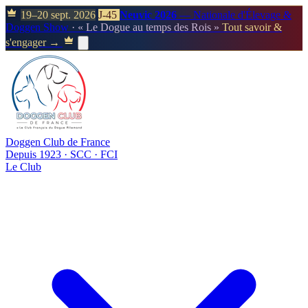
19–20 sept. 2026
J-45
Neuvic 2026
— Nationale d'Élevage &
Doggen Show
· « Le Dogue au temps des Rois »
Tout savoir &
s'engager →
Doggen Club de France
Depuis 1923 · SCC · FCI
Le Club