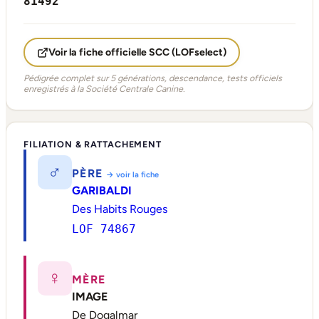
81492
Voir la fiche officielle SCC (LOFselect)
Pédigrée complet sur 5 générations, descendance, tests officiels
enregistrés à la Société Centrale Canine.
FILIATION & RATTACHEMENT
♂
PÈRE
→ voir la fiche
GARIBALDI
Des Habits Rouges
LOF 74867
♀
MÈRE
IMAGE
De Dogalmar