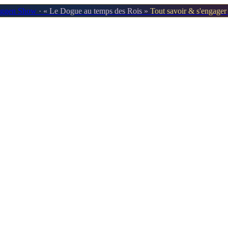
oggen Show
· « Le Dogue au temps des Rois »
Tout savoir & s'engage