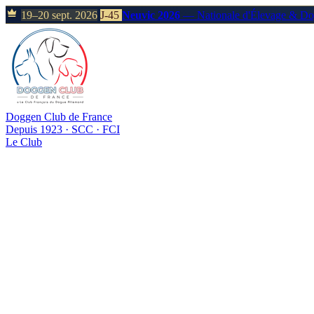
19–20 sept. 2026
J-45
Neuvic 2026
— Nationale d'Élevage & D
Doggen Club de France
Depuis 1923 · SCC · FCI
Le Club