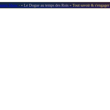
oggen Show
· « Le Dogue au temps des Rois »
Tout savoir & s'engage