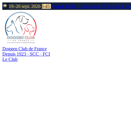
19–20 sept. 2026
J-45
Neuvic 2026
— Nationale d'Élevage & D
Doggen Club de France
Depuis 1923 · SCC · FCI
Le Club