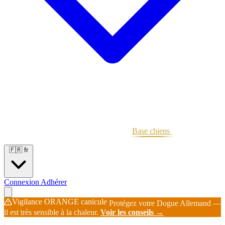
Portées
Étalons
Éleveurs
Base chiens
Boutique
🇫🇷
fr
Connexion
Adhérer
Vigilance ORANGE canicule
Protégez votre Dogue Allemand —
il est très sensible à la chaleur.
Voir les conseils →