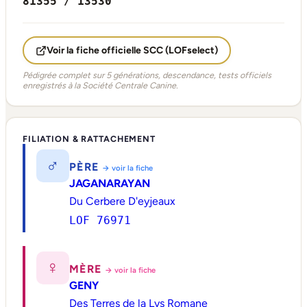
81355 / 13530
Voir la fiche officielle SCC (LOFselect)
Pédigrée complet sur 5 générations, descendance, tests officiels
enregistrés à la Société Centrale Canine.
FILIATION & RATTACHEMENT
♂
PÈRE
→ voir la fiche
JAGANARAYAN
Du Cerbere D'eyjeaux
LOF 76971
♀
MÈRE
→ voir la fiche
GENY
Des Terres de la Lys Romane