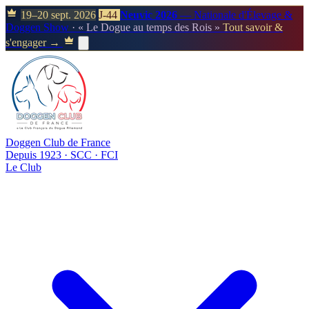
19–20 sept. 2026
J-44
Neuvic 2026
— Nationale d'Élevage &
Doggen Show
· « Le Dogue au temps des Rois »
Tout savoir &
s'engager →
Doggen Club de France
Depuis 1923 · SCC · FCI
Le Club