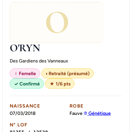
O
O'RYN
Des Gardiens des Vanneaux
♀ Femelle
◐
Retraité (présumé)
✓ Confirmé
★ 1/6 pts
NAISSANCE
ROBE
07/03/2018
Fauve
Génétique
N° LOF