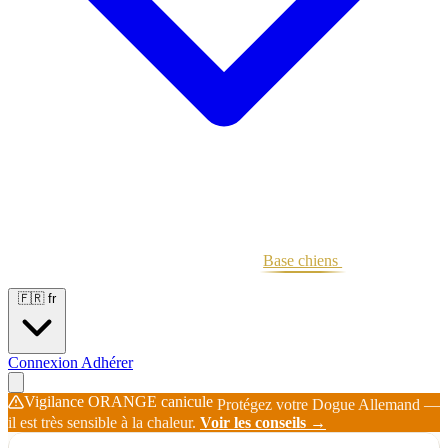
Portées
Étalons
Éleveurs
Base chiens
Boutique
🇫🇷
fr
Connexion
Adhérer
Vigilance ORANGE canicule
Protégez votre Dogue Allemand —
il est très sensible à la chaleur.
Voir les conseils →