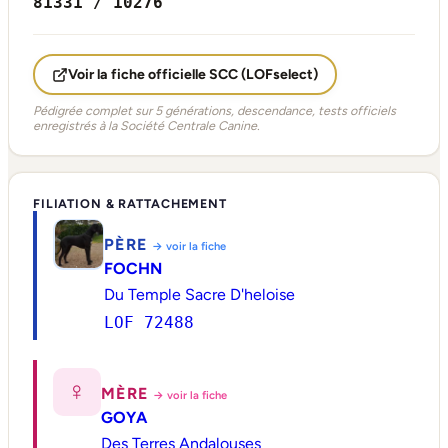
81331 / 10276
Voir la fiche officielle SCC (LOFselect)
Pédigrée complet sur 5 générations, descendance, tests officiels
enregistrés à la Société Centrale Canine.
FILIATION & RATTACHEMENT
PÈRE
→ voir la fiche
FOCHN
Du Temple Sacre D'heloise
LOF 72488
♀
MÈRE
→ voir la fiche
GOYA
Des Terres Andalouses