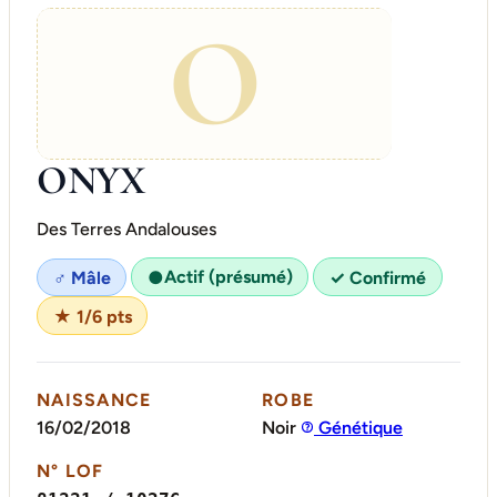
O
ONYX
Des Terres Andalouses
Actif (présumé)
♂ Mâle
●
✓ Confirmé
★ 1/6 pts
NAISSANCE
ROBE
16/02/2018
Noir
Génétique
N° LOF