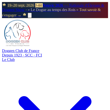
19–20 sept. 2026
J-44
Neuvic 2026
— Nationale d'Élevage &
Doggen Show
· « Le Dogue au temps des Rois »
Tout savoir &
s'engager →
Doggen Club de France
Depuis 1923 · SCC · FCI
Le Club