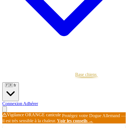
Portées
Étalons
Éleveurs
Base chiens
Boutique
🇫🇷
fr
Connexion
Adhérer
Vigilance ORANGE canicule
Protégez votre Dogue Allemand —
il est très sensible à la chaleur.
Voir les conseils →