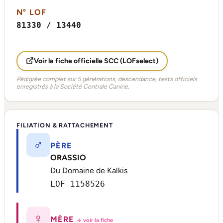
N° LOF
81330 / 13440
Voir la fiche officielle SCC (LOFselect)
Pédigrée complet sur 5 générations, descendance, tests officiels
enregistrés à la Société Centrale Canine.
FILIATION & RATTACHEMENT
♂
PÈRE
ORASSIO
Du Domaine de Kalkis
LOF 1158526
♀
MÈRE
→ voir la fiche