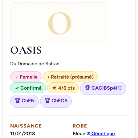
O
OASIS
Du Domaine de Sultan
♀ Femelle
◐
Retraité (présumé)
✓ Confirmé
★ 4/6 pts
🏆 CACIBSpé(1)
🏆 ChEN
🏆 ChFCS
NAISSANCE
ROBE
11/01/2018
Bleue
Génétique