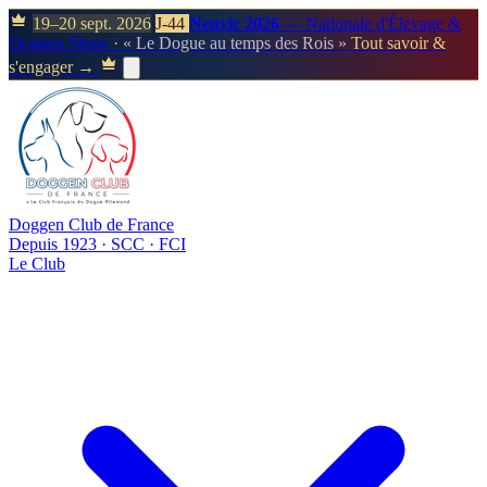
19–20 sept. 2026
J-44
Neuvic 2026
— Nationale d'Élevage &
Doggen Show
· « Le Dogue au temps des Rois »
Tout savoir &
s'engager →
Doggen Club de France
Depuis 1923 · SCC · FCI
Le Club