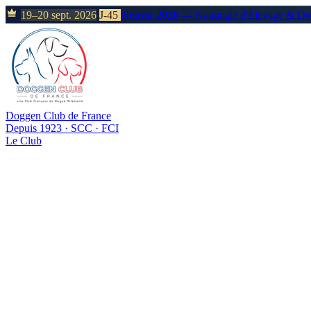
19–20 sept. 2026
J-45
Neuvic 2026
— Nationale d'Élevage & D
Doggen Club de France
Depuis 1923 · SCC · FCI
Le Club