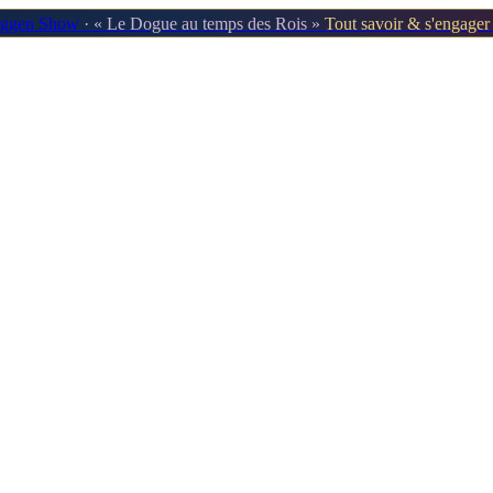
oggen Show
· « Le Dogue au temps des Rois »
Tout savoir & s'engage