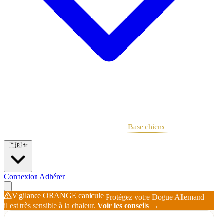
Portées
Étalons
Éleveurs
Base chiens
Boutique
🇫🇷
fr
Connexion
Adhérer
Vigilance ORANGE canicule
Protégez votre Dogue Allemand —
il est très sensible à la chaleur.
Voir les conseils →