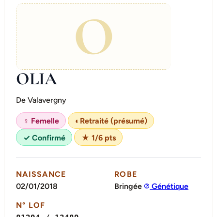
O
OLIA
De Valavergny
♀ Femelle
◐
Retraité (présumé)
✓ Confirmé
★ 1/6 pts
NAISSANCE
ROBE
02/01/2018
Bringée
Génétique
N° LOF