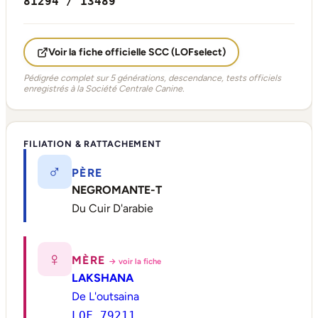
81294 / 13489
Voir la fiche officielle SCC (LOFselect)
Pédigrée complet sur 5 générations, descendance, tests officiels
enregistrés à la Société Centrale Canine.
FILIATION & RATTACHEMENT
♂
PÈRE
NEGROMANTE-T
Du Cuir D'arabie
♀
MÈRE
→ voir la fiche
LAKSHANA
De L'outsaina
LOF 79211