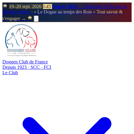
19–20 sept. 2026
J-45
Neuvic 2026
— Nationale d'Élevage &
Doggen Show
· « Le Dogue au temps des Rois »
Tout savoir &
s'engager →
Doggen Club de France
Depuis 1923 · SCC · FCI
Le Club