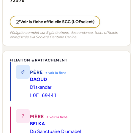
72570
Voir la fiche officielle SCC (LOFselect)
Pédigrée complet sur 5 générations, descendance, tests officiels
enregistrés à la Société Centrale Canine.
FILIATION & RATTACHEMENT
♂
PÈRE
→ voir la fiche
DAOUD
D'iskandar
LOF 69441
♀
MÈRE
→ voir la fiche
BELKA
Du Sanctuaire D'umabel