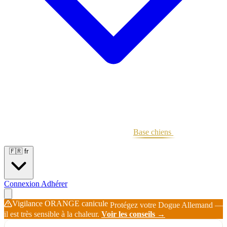
Portées
Étalons
Éleveurs
Base chiens
Boutique
🇫🇷
fr
Connexion
Adhérer
Vigilance ORANGE canicule
Protégez votre Dogue Allemand —
il est très sensible à la chaleur.
Voir les conseils →