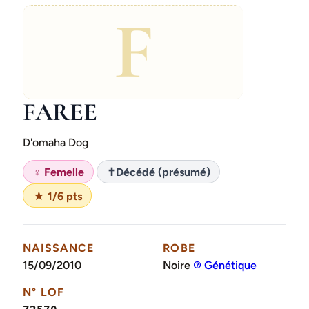
F
FAREE
D'omaha Dog
♀ Femelle
✝
Décédé (présumé)
★ 1/6 pts
NAISSANCE
ROBE
15/09/2010
Noire
Génétique
N° LOF