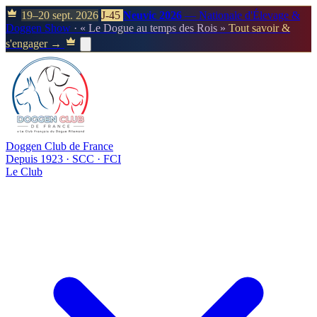
19–20 sept. 2026
J-45
Neuvic 2026
— Nationale d'Élevage &
Doggen Show
· « Le Dogue au temps des Rois »
Tout savoir &
s'engager →
Doggen Club de France
Depuis 1923 · SCC · FCI
Le Club