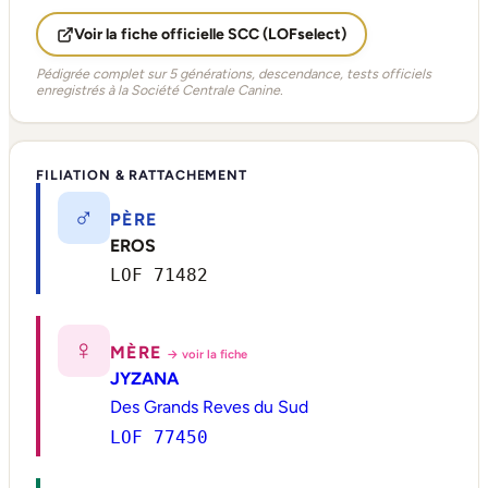
Voir la fiche officielle SCC (LOFselect)
Pédigrée complet sur 5 générations, descendance, tests officiels
enregistrés à la Société Centrale Canine.
FILIATION & RATTACHEMENT
♂
PÈRE
EROS
LOF 71482
♀
MÈRE
→ voir la fiche
JYZANA
Des Grands Reves du Sud
LOF 77450