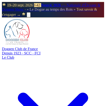
19–20 sept. 2026
J-42
Neuvic 2026
— Nationale d'Élevage &
Doggen Show
· « Le Dogue au temps des Rois »
Tout savoir &
s'engager →
Doggen Club de France
Depuis 1923 · SCC · FCI
Le Club