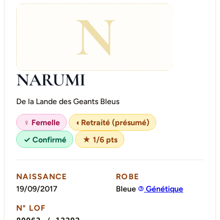
N
NARUMI
De la Lande des Geants Bleus
♀ Femelle
◐
Retraité (présumé)
✓ Confirmé
★ 1/6 pts
NAISSANCE
ROBE
19/09/2017
Bleue
Génétique
N° LOF