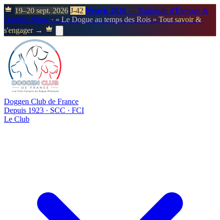
19–20 sept. 2026
J-42
Neuvic 2026
— Nationale d'Élevage &
Doggen Show
· « Le Dogue au temps des Rois »
Tout savoir &
s'engager →
Doggen Club de France
Depuis 1923 · SCC · FCI
Le Club