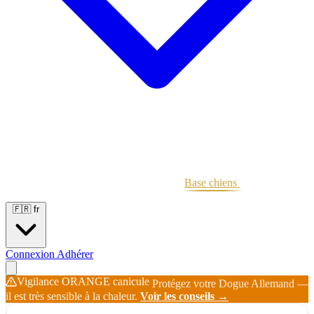
Portées
Étalons
Éleveurs
Base chiens
Boutique
🇫🇷
fr
Connexion
Adhérer
Vigilance ORANGE canicule
Protégez votre Dogue Allemand —
il est très sensible à la chaleur.
Voir les conseils →