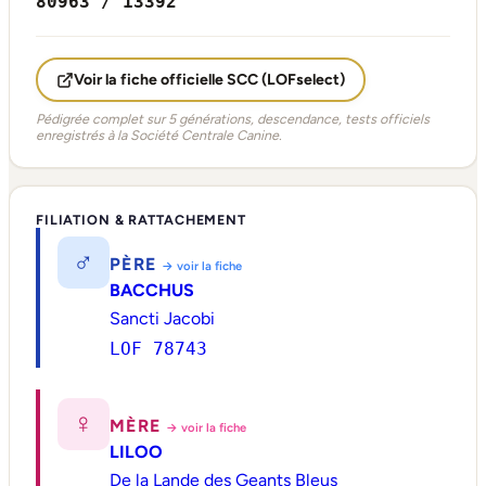
80963 / 13392
Voir la fiche officielle SCC (LOFselect)
Pédigrée complet sur 5 générations, descendance, tests officiels
enregistrés à la Société Centrale Canine.
FILIATION & RATTACHEMENT
♂
PÈRE
→ voir la fiche
BACCHUS
Sancti Jacobi
LOF 78743
♀
MÈRE
→ voir la fiche
LILOO
De la Lande des Geants Bleus