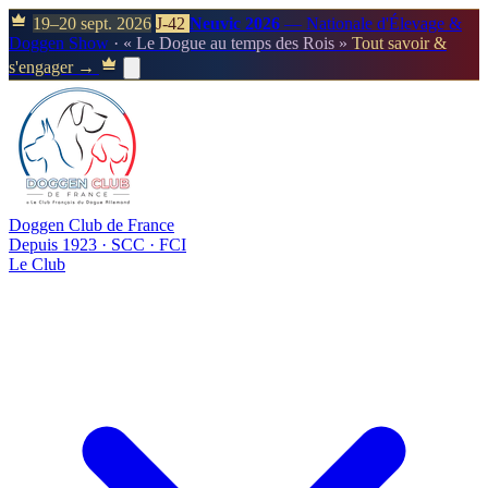
19–20 sept. 2026
J-42
Neuvic 2026
— Nationale d'Élevage &
Doggen Show
· « Le Dogue au temps des Rois »
Tout savoir &
s'engager →
Doggen Club de France
Depuis 1923 · SCC · FCI
Le Club