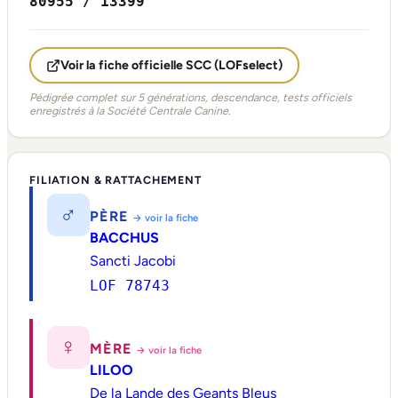
80955 / 13399
Voir la fiche officielle SCC (LOFselect)
Pédigrée complet sur 5 générations, descendance, tests officiels
enregistrés à la Société Centrale Canine.
FILIATION & RATTACHEMENT
♂
PÈRE
→ voir la fiche
BACCHUS
Sancti Jacobi
LOF 78743
♀
MÈRE
→ voir la fiche
LILOO
De la Lande des Geants Bleus