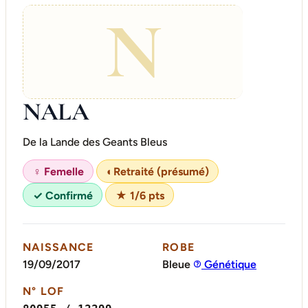
N
NALA
De la Lande des Geants Bleus
♀ Femelle
◐
Retraité (présumé)
✓ Confirmé
★ 1/6 pts
NAISSANCE
ROBE
19/09/2017
Bleue
Génétique
N° LOF