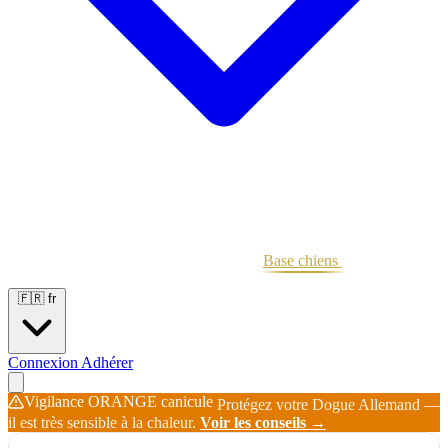
Portées
Étalons
Éleveurs
Base chiens
Boutique
🇫🇷
fr
Connexion
Adhérer
Vigilance ORANGE canicule
Protégez votre Dogue Allemand —
il est très sensible à la chaleur.
Voir les conseils →